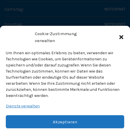
Samstag:
NOTDIENST
Sonntag:
NOTDIENST
Cookie-Zustimmung
SO ERREICHEN SIE UNS
verwalten
Fachtierärztliches Zentrum - Dr. Helge Tholen
Um Ihnen ein optimales Erlebnis zu bieten, verwenden wir
Fachtierarzt für Kleintiere
Technologien wie Cookies, um Geräteinformationen zu
speichern und/oder darauf zuzugreifen. Wenn Sie diesen
Technologien zustimmen, können wir Daten wie das
Pippelweg 71
Surfverhalten oder eindeutige IDs auf dieser Website
38118 Braunschweig
verarbeiten. Wenn Sie Ihre Zustimmung nicht erteilen oder
zurückziehen, können bestimmte Merkmale und Funktionen
Telefon:
0531 / 820 83
beeinträchtigt werden.
Fax:
0531 / 89 10 70
Dienste verwalten
E-Mail Adresse:
info@tierklinik-tholen.de
Akzeptieren