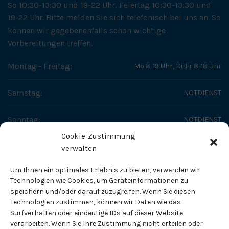
So 10:30-13:30 und 19-22 Uhr, Feiertag 10:30-13:30 und
19-22 Uhr. Bitte melden Sie sich telefonisch bei uns an. So
können wir gegebenenfalls schon wichtige
Vorbereitungen treffen.
Montag - Freitag:
Mo 8-19 Uhr, Di-Fr 8-18 Uhr
Samstag:
NOTDIENST
Sonntag:
NOTDIENST
Cookie-Zustimmung
SO ERREICHEN SIE UNS
verwalten
Fachtierärztliches Zentrum - Dr. Helge Tholen
Um Ihnen ein optimales Erlebnis zu bieten, verwenden wir
Fachtierarzt für Kleintiere
Technologien wie Cookies, um Geräteinformationen zu
speichern und/oder darauf zuzugreifen. Wenn Sie diesen
Technologien zustimmen, können wir Daten wie das
Pippelweg 71
Surfverhalten oder eindeutige IDs auf dieser Website
38118 Braunschweig
verarbeiten. Wenn Sie Ihre Zustimmung nicht erteilen oder