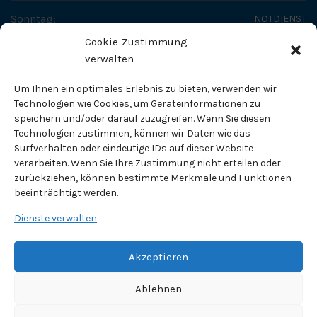
Sonntag:
NOTDIENST
Cookie-Zustimmung
SO ERREICHEN SIE UNS
verwalten
Fachtierärztliches Zentrum - Dr. Helge Tholen
Um Ihnen ein optimales Erlebnis zu bieten, verwenden wir
Fachtierarzt für Kleintiere
Technologien wie Cookies, um Geräteinformationen zu
speichern und/oder darauf zuzugreifen. Wenn Sie diesen
Technologien zustimmen, können wir Daten wie das
Pippelweg 71
Surfverhalten oder eindeutige IDs auf dieser Website
38118 Braunschweig
verarbeiten. Wenn Sie Ihre Zustimmung nicht erteilen oder
zurückziehen, können bestimmte Merkmale und Funktionen
Telefon:
0531 / 820 83
beeinträchtigt werden.
Fax:
0531 / 89 10 70
Dienste verwalten
E-Mail Adresse:
info@tierklinik-tholen.de
Akzeptieren
Ablehnen