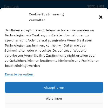
Sonntag:
NOTDIENST
Cookie-Zustimmung
SO ERREICHEN SIE UNS
verwalten
Fachtierärztliches Zentrum - Dr. Helge Tholen
Um Ihnen ein optimales Erlebnis zu bieten, verwenden wir
Fachtierarzt für Kleintiere
Technologien wie Cookies, um Geräteinformationen zu
speichern und/oder darauf zuzugreifen. Wenn Sie diesen
Technologien zustimmen, können wir Daten wie das
Pippelweg 71
Surfverhalten oder eindeutige IDs auf dieser Website
38118 Braunschweig
verarbeiten. Wenn Sie Ihre Zustimmung nicht erteilen oder
zurückziehen, können bestimmte Merkmale und Funktionen
Telefon:
0531 / 820 83
beeinträchtigt werden.
Fax:
0531 / 89 10 70
Dienste verwalten
E-Mail Adresse:
info@tierklinik-tholen.de
Akzeptieren
Ablehnen