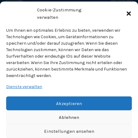
Cookie-Zustimmung
SO ERREICHEN SIE UNS
verwalten
Fachtierärztliches Zentrum - Dr. Helge Tholen
Um Ihnen ein optimales Erlebnis zu bieten, verwenden wir
Fachtierarzt für Kleintiere
Technologien wie Cookies, um Geräteinformationen zu
speichern und/oder darauf zuzugreifen. Wenn Sie diesen
Technologien zustimmen, können wir Daten wie das
Pippelweg 71
Surfverhalten oder eindeutige IDs auf dieser Website
38118 Braunschweig
verarbeiten. Wenn Sie Ihre Zustimmung nicht erteilen oder
zurückziehen, können bestimmte Merkmale und Funktionen
Telefon:
0531 / 820 83
beeinträchtigt werden.
Fax:
0531 / 89 10 70
Dienste verwalten
E-Mail Adresse:
info@tierklinik-tholen.de
Akzeptieren
Ablehnen
Einstellungen ansehen
Copyright © 2023 Fachtierärztliches Zentrum - Dr. Helge