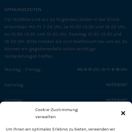
ÖFFNUNGSZEITEN
Für Notfälle sind wir zu folgenden Zeiten in der Klinik
erreichbar: Mo-Fr 7-24 Uhr, Sa 10:30-13:30 und 19-22 Uhr,
So 10:30-13:30 und 19-22 Uhr, Feiertag 10:30-13:30 und
19-22 Uhr. Bitte melden Sie sich telefonisch bei uns an. So
können wir gegebenenfalls schon wichtige
Vorbereitungen treffen.
Montag - Freitag:
Mo 8-19 Uhr, Di-Fr 8-18 Uhr
Samstag:
NOTDIENST
Sonntag:
NOTDIENST
Cookie-Zustimmung
SO ERREICHEN SIE UNS
verwalten
Fachtierärztliches Zentrum - Dr. Helge Tholen
Um Ihnen ein optimales Erlebnis zu bieten, verwenden wir