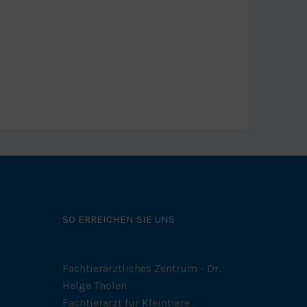
SO ERREICHEN SIE UNS
Fachtierärztliches Zentrum - Dr.
Helge Tholen
Fachtierarzt für Kleintiere