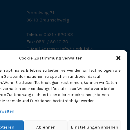
Pippelweg 71
38118 Braunschweig
Telefon:
0531 / 820 83
Fax:
0531 / 89 10 70
E-Mail Adresse:
info@tierklinik-
tholen.de
Cookie-Zustimmung verwalten
in optimales Erlebnis zu bieten, verwenden wir Technologien wie
um Geräteinformationen zu speichern und/oder darauf
en. Wenn Sie diesen Technologien zustimmen, können wir Daten
rfverhalten oder eindeutige IDs auf dieser Website verarbeiten.
Ihre Zustimmung nicht erteilen oder zurückziehen, können
 Merkmale und Funktionen beeinträchtigt werden.
erwalten
ptieren
Ablehnen
Einstellungen ansehen