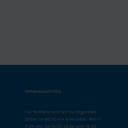
ÖFFNUNGSZEITEN
Für Notfälle sind wir zu folgenden
Zeiten in der Klinik erreichbar: Mo-Fr
7-24 Uhr, Sa 10:30-13:30 und 19-22