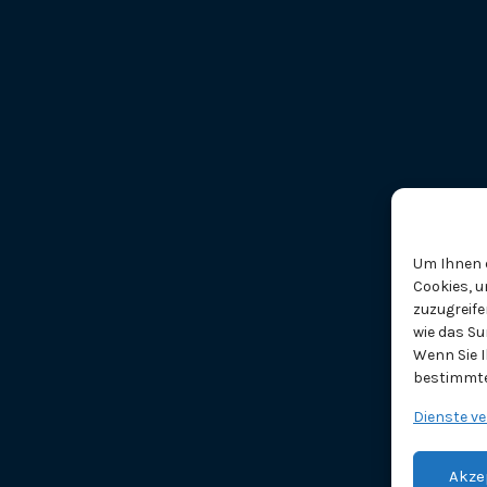
Um Ihnen e
Cookies, 
zuzugreif
wie das Su
Wenn Sie 
bestimmte
Dienste v
Akze