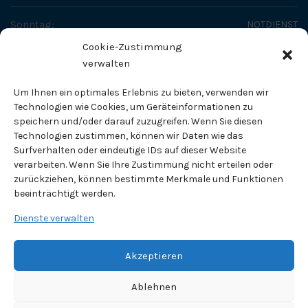
Sonntag:
NOTDIENST
Cookie-Zustimmung
SO ERREICHEN SIE UNS
verwalten
Fachtierärztliches Zentrum - Dr. Helge Tholen
Um Ihnen ein optimales Erlebnis zu bieten, verwenden wir
Fachtierarzt für Kleintiere
Technologien wie Cookies, um Geräteinformationen zu
speichern und/oder darauf zuzugreifen. Wenn Sie diesen
Technologien zustimmen, können wir Daten wie das
Pippelweg 71
Surfverhalten oder eindeutige IDs auf dieser Website
38118 Braunschweig
verarbeiten. Wenn Sie Ihre Zustimmung nicht erteilen oder
zurückziehen, können bestimmte Merkmale und Funktionen
Telefon:
0531 / 820 83
beeinträchtigt werden.
Fax:
0531 / 89 10 70
Dienste verwalten
E-Mail Adresse:
info@tierklinik-tholen.de
Akzeptieren
Ablehnen