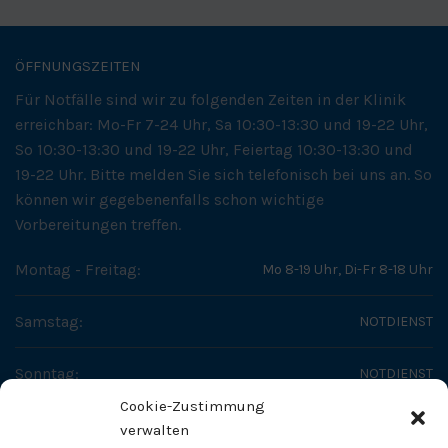
ÖFFNUNGSZEITEN
Für Notfälle sind wir zu folgenden Zeiten in der Klinik
erreichbar: Mo-Fr 7-24 Uhr, Sa 10:30-13:30 und 19-22 Uhr,
So 10:30-13:30 und 19-22 Uhr, Feiertag 10:30-13:30 und
19-22 Uhr. Bitte melden Sie sich telefonisch bei uns an. So
können wir gegebenenfalls schon wichtige
Vorbereitungen treffen.
Montag - Freitag:
Mo 8-19 Uhr, Di-Fr 8-18 Uhr
Samstag:
NOTDIENST
Sonntag:
NOTDIENST
Cookie-Zustimmung
SO ERREICHEN SIE UNS
verwalten