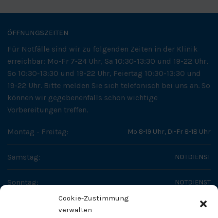
ÖFFNUNGSZEITEN
Für Notfälle sind wir zu folgenden Zeiten in der Klinik
erreichbar: Mo-Fr 7-24 Uhr, Sa 10:30-13:30 und 19-22 Uhr,
So 10:30-13:30 und 19-22 Uhr, Feiertag 10:30-13:30 und
19-22 Uhr. Bitte melden Sie sich telefonisch bei uns an. So
können wir gegebenenfalls schon wichtige
Vorbereitungen treffen.
Montag - Freitag:
Mo 8-19 Uhr, Di-Fr 8-18 Uhr
Samstag:
NOTDIENST
Sonntag:
NOTDIENST
Cookie-Zustimmung
SO ERREICHEN SIE UNS
verwalten