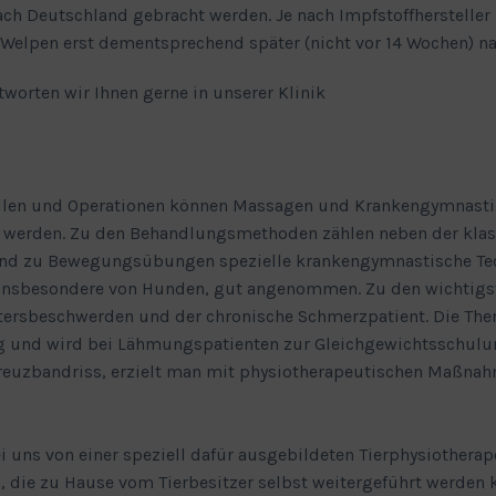
ch Deutschland gebracht werden. Je nach Impfstoffhersteller
Welpen erst dementsprechend später (nicht vor 14 Wochen) n
orten wir Ihnen gerne in unserer Klinik
ällen und Operationen können Massagen und Krankengymnasti
zt werden. Zu den Behandlungsmethoden zählen neben der kla
 zu Bewegungsübungen spezielle krankengymnastische Techn
 insbesondere von Hunden, gut angenommen. Zu den wichtigst
tersbeschwerden und der chronische Schmerzpatient. Die The
 und wird bei Lähmungspatienten zur Gleichgewichtsschulu
Kreuzbandriss, erzielt man mit physiotherapeutischen Maßnah
 uns von einer speziell dafür ausgebildeten Tierphysiotherap
, die zu Hause vom Tierbesitzer selbst weitergeführt werden 