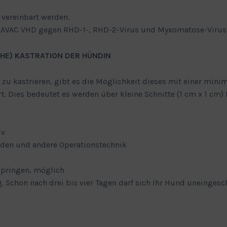
 vereinbart werden.
LAVAC VHD gegen RHD-1-, RHD-2-Virus und Myxomatose-Virus
CHE) KASTRATION DER HÜNDIN
zu kastrieren, gibt es die Möglichkeit dieses mit einer mini
. Dies bedeutet es werden über kleine Schnitte (1 cm x 1 cm)
iv
den und andere Operationstechnik
Springen, möglich
g. Schon nach drei bis vier Tagen darf sich Ihr Hund uneinge